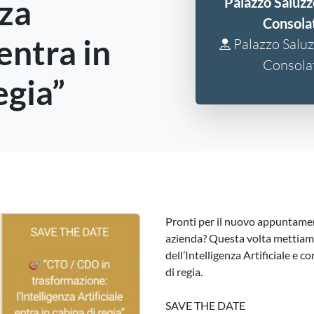
nza
Palazzo Saluzz
Consolat
 entra in
Palazzo Saluz
Consolat
egia”
Pronti per il nuovo appuntamen
azienda? Questa volta mettiamo
dell’Intelligenza Artificiale e
di regia.
SAVE THE DATE