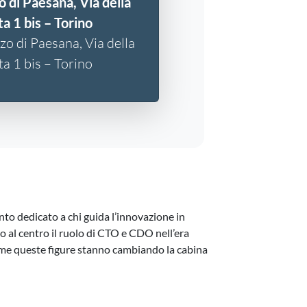
o di Paesana, Via della
a 1 bis – Torino
zo di Paesana, Via della
a 1 bis – Torino
to dedicato a chi guida l’innovazione in
 al centro il ruolo di CTO e CDO nell’era
 come queste figure stanno cambiando la cabina