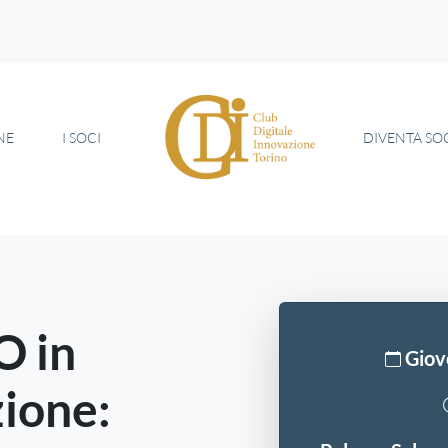
NE
I SOCI
DIVENTA SO
O in
Giov
ione: